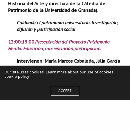
Historia del Arte y directora de la Cátedra de
Patrimonio de la Universidad de Granada).
Cuidando el patrimonio universitario. Investigación,
difusión y participación social
12:00:13:00
Presentación del Proyecto Patrimonio
Herido. Educación, concienciación, participación
.
Intervienen: María Marcos Cobaleda, Julia García
González, Antonio Santana, Antonio Cruces
Our site uses cookies. Learn more about our use of cookies:
Rodríguez (Universidad de Málaga)
cookie policy
13:00:13:30 Miguel Cajigal (Historiador del arte y
ACCEPT
comunicador cultural).
La socialización del cuidado patrimonial
13:30-14:00 Clausura. Luis Machuca Santa-Cruz (Dr.
Arquitecto y delegado de Hispania Nostra para